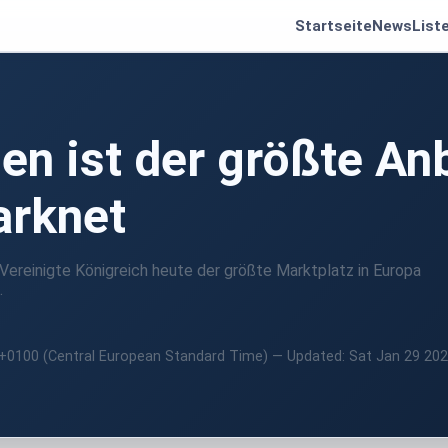
Startseite
News
List
en ist der größte An
arknet
Vereinigte Königreich heute der größte Marktplatz in Europa
.
T+0100 (Central European Standard Time) — Updated: Sat Jan 29 20