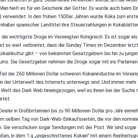
 Man hielt es für ein Geschenk der Götter. Es wurde auch beim E
l) verwendet. In den frühen 1500er Jahren wurde Koka zum erst
Inhaber spanischer Landtitel ihre Steuerzahlungen in Kokablätter
die wichtigste Droge im Vereinigten Königreich. Es ist sogar als
ist so weit verbreitet, dass die Sunday Times im Dezember letz
Kokainkultur gibt – von bekannten Gesetzgebern bis hin zu junge
rums. Die Gesetzgeber nehmen die Droge sogar mit ins Parlamen
Teil der 260 Millionen Dollar schweren Kokainindustrie im Verein
e in der Unterwelt des Internets unterwegs sind. Und immer mehr 
 Welt des Dark Web hineingezogen, weil es ihnen bei der Suche 
etet.
ealer in Großbritannien bis zu 90 Millionen Dollar pro Jahr einne
m selben Tag von Dark-Web-Einkaufsseiten, die vor den normal
en. Sie verschicken sogar Sendungen mit der Post. Wir sind soga
en, in dem 1 g „ungeschnittenes Kokain“ mit einem Reinheitsgr