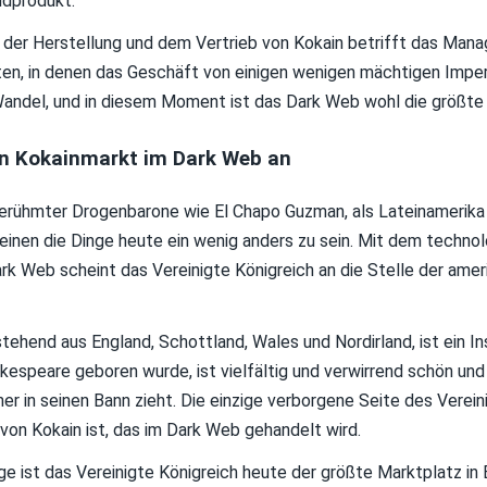
ndprodukt.
i der Herstellung und dem Vertrieb von Kokain betrifft das Ma
iten, in denen das Geschäft von einigen wenigen mächtigen Imper
 Wandel, und in diesem Moment ist das Dark Web wohl die größte 
en Kokainmarkt im Dark Web an
rühmter Drogenbarone wie El Chapo Guzman, als Lateinamerika f
einen die Dinge heute ein wenig anders zu sein. Mit dem technol
 Web scheint das Vereinigte Königreich an die Stelle der amer
stehend aus England, Schottland, Wales und Nordirland, ist ein 
kespeare geboren wurde, ist vielfältig und verwirrend schön und 
r in seinen Bann zieht. Die einzige verborgene Seite des Vereini
 von Kokain ist, das im Dark Web gehandelt wird.
e ist das Vereinigte Königreich heute der größte Marktplatz in 