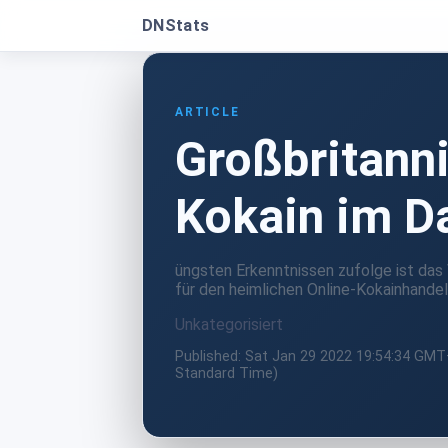
DNStats
ARTICLE
Großbritanni
Kokain im D
üngsten Erkenntnissen zufolge ist das 
für den heimlichen Online-Kokainhandel
Unkategorisiert
Published: Sat Jan 29 2022 19:54:34 GM
Standard Time)