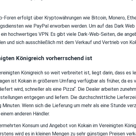
b-Foren erfolgt über Kryptowährungen wie Bitcoin, Monero, Eth
gsdiensten wie PayPal erworben werden. Um auf das Dark Web 
 ein hochwertiges VPN. Es gibt viele Dark-Web-Seiten, die angeb
n und sich ausschließlich mit dem Verkauf und Vertrieb von Ko
igten Königreich vorherrschend ist
einigten Königreich so weit verbreitet ist, liegt darin, dass es l
Tagen ist Kokain in größerem Umfang verfügbar als früher, da es 
iefert wird, schneller als eine Pizza“. Die Dealer arbeiten zune
tellungen entgegen und liefern. Die durchschnittliche Lieferzeit
g Minuten. Wenn sich die Lieferung um mehr als eine Stunde ver
 einem anderen Händler.
vermehrten Konsum und Angebot von Kokain im Vereinigten Königre
Erstens wird es in kleinen Mengen zu sehr günstigen Preisen verk