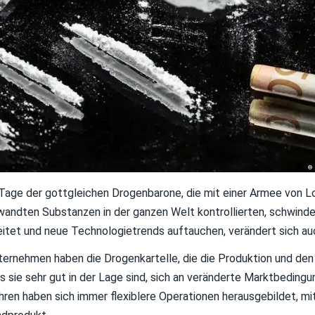
Tage der gottgleichen Drogenbarone, die mit einer Armee von Lo
wandten Substanzen in der ganzen Welt kontrollierten, schwinde
eitet und neue Technologietrends auftauchen, verändert sich au
ternehmen haben die Drogenkartelle, die die Produktion und den
s sie sehr gut in der Lage sind, sich an veränderte Marktbedin
hren haben sich immer flexiblere Operationen herausgebildet, m