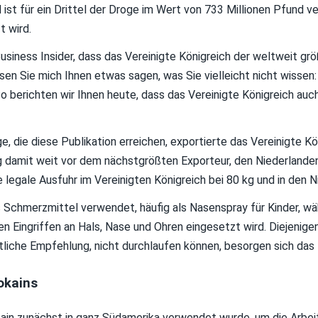
ist für ein Drittel der Droge im Wert von 733 Millionen Pfund ve
t wird.
usiness Insider, dass das Vereinigte Königreich der weltweit gr
ssen Sie mich Ihnen etwas sagen, was Sie vielleicht nicht wissen: 
o berichten wir Ihnen heute, dass das Vereinigte Königreich auc
e, die diese Publikation erreichen, exportierte das Vereinigte K
ag damit weit vor dem nächstgrößten Exporteur, den Niederlanden
ie legale Ausfuhr im Vereinigten Königreich bei 80 kg und in den N
ls Schmerzmittel verwendet, häufig als Nasenspray für Kinder, 
en Eingriffen an Hals, Nase und Ohren eingesetzt wird. Diejenige
tliche Empfehlung, nicht durchlaufen können, besorgen sich das
okains
okain zunächst in ganz Südamerika verwendet wurde, um die Arbeit