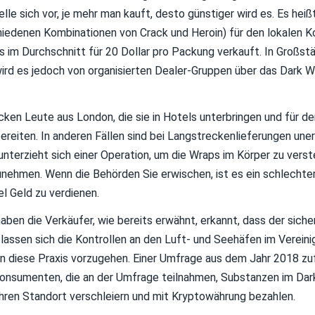
le sich vor, je mehr man kauft, desto günstiger wird es. Es heiß
iedenen Kombinationen von Crack und Heroin) für den lokalen K
es im Durchschnitt für 20 Dollar pro Packung verkauft. In Großst
rd es jedoch von organisierten Dealer-Gruppen über das Dark 
icken Leute aus London, die sie in Hotels unterbringen und für 
ereiten. In anderen Fällen sind bei Langstreckenlieferungen uner
nterzieht sich einer Operation, um die Wraps im Körper zu verst
zunehmen. Wenn die Behörden Sie erwischen, ist es ein schlechte
iel Geld zu verdienen.
ben die Verkäufer, wie bereits erwähnt, erkannt, dass der sich
lassen sich die Kontrollen an den Luft- und Seehäfen im Verein
n diese Praxis vorzugehen. Einer Umfrage aus dem Jahr 2018 zuf
nkonsumenten, die an der Umfrage teilnahmen, Substanzen im Dar
ihren Standort verschleiern und mit Kryptowährung bezahlen.