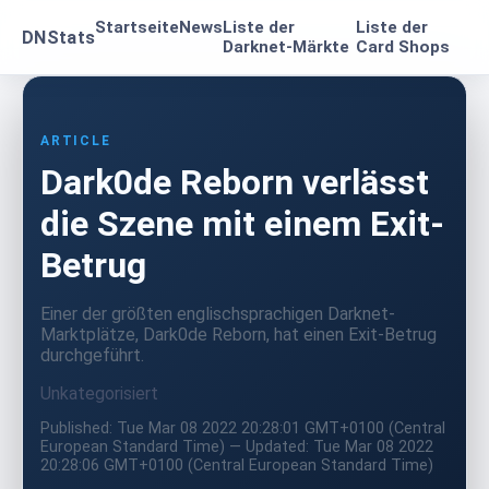
Startseite
News
Liste der
Liste der
DNStats
Darknet-Märkte
Card Shops
ARTICLE
Dark0de Reborn verlässt
die Szene mit einem Exit-
Betrug
Einer der größten englischsprachigen Darknet-
Marktplätze, Dark0de Reborn, hat einen Exit-Betrug
durchgeführt.
Unkategorisiert
Published: Tue Mar 08 2022 20:28:01 GMT+0100 (Central
European Standard Time) — Updated: Tue Mar 08 2022
20:28:06 GMT+0100 (Central European Standard Time)