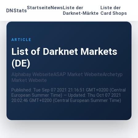
Startseite
News
Liste der
Liste der
DNStats
Darknet-Märkte
Card Shops
ARTICLE
List of Darknet Markets
(DE)
Alphabay Webseite
ASAP Market Webeite
Archetyp
Market Webeite
Published: Tue Sep 07 2021 21:16:51 GMT+0200 (Central
European Summer Time) — Updated: Thu Oct 07 2021
20:02:46 GMT+0200 (Central European Summer Time)